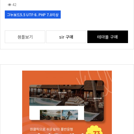
42
그누보드5.5 UTF-8. PHP 7.0이상
샘플보기
sir 구매
테마몰 구매