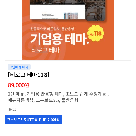
3단메뉴 테마
[티로그 테마118]
89,000원
3단 메뉴, 기업용 반응형 테마, 초보도 쉽게 수정가능 ,
메뉴자동생성, 그누보드5.5, 풀반응형
26
그누보드5.5 UTF-8. PHP 7.0이상