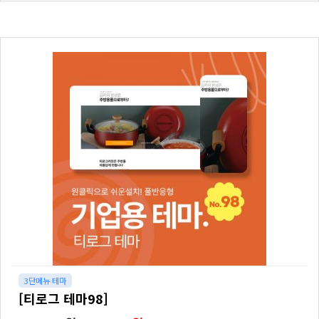
3단메뉴 테마
[티로그 테마98]