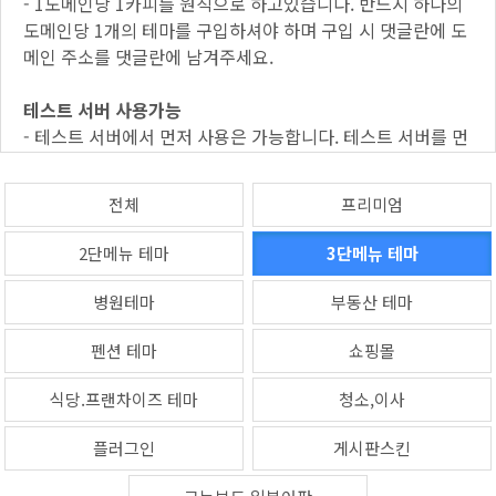
- 1도메인당 1카피를 원칙으로 하고있습니다. 반드시 하나의
도메인당 1개의 테마를 구입하셔야 하며 구입 시 댓글란에 도
메인 주소를 댓글란에 남겨주세요.
테스트 서버 사용가능
- 테스트 서버에서 먼저 사용은 가능합니다. 테스트 서버를 먼
저 사용할 경우 해당 서버 주소를 반드시 댓글란에 알려주셔
야 합니다.
전체
프리미엄
-------------------------------------------------------------------
2단메뉴 테마
3단메뉴 테마
-------------------------------------------------------------------
-------------------------------------------------------------------
병원테마
부동산 테마
--------------------------------------------------
1. 홈페이지의 납품 시 샘플로 사용된 이미지는 사용 하실 수
펜션 테마
쇼핑몰
없습니다.(재배포 금지)
식당.프랜차이즈 테마
청소,이사
2. 테마에 사용된 이미지를 무단의 도용하여 블로그/카
페/SNS 내 게시물(포스팅), 오픈마켓/소셜커머스 입점용, 동
플러그인
게시판스킨
영상 플랫폼, 인쇄용에 사용을 금지합니다.