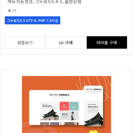
메뉴자동생성, 그누보드5.4~5, 풀반응형
33
그누보드5.5 UTF-8. PHP 7.0이상
샘플보기
sir 구매
테마몰 구매