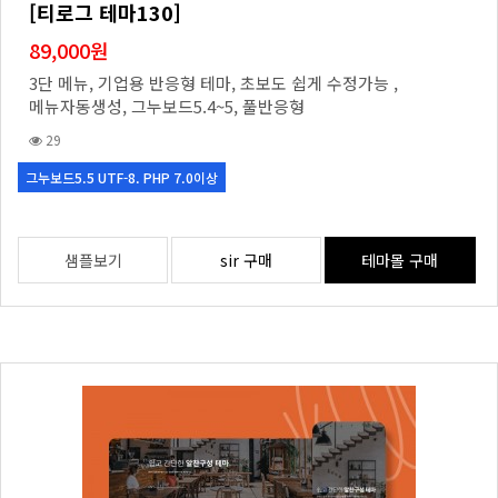
로 테마에 사용된 이미지를 쓰실 경우 이미지 저작권에 발생
[티로그 테마130]
하는 그 어떤 문제도 티로그에서는 책임이 없음을 알려드리며
89,000원
모든 법적 책임은 구매자에게 있음을 명시합니다.
3단 메뉴, 기업용 반응형 테마, 초보도 쉽게 수정가능 ,
8. 커스트마이징 의뢰없이 직접 여러개의 테마에서 각각 다른
메뉴자동생성, 그누보드5.4~5, 풀반응형
디자인을 퍼와서 직접 짜집기 하는 행위는 금지합니다.
29
9. 티로그테마(스크립트 포함)를 구입 후 소스를 무단으로 퍼
그누보드5.5 UTF-8. PHP 7.0이상
가서 수정 후 재판매를 하는 경우 사전 경고없이 법적고발에
들어갑니다.
10.병원테마에 사용된 이미지는 실사용 하실 수 없습니다. (필
샘플보기
sir 구매
테마몰 구매
요시 티로그에 문의주세요
tlogkr@naver.com
)
위의 라이센스 규정을 어기고 이미지 또는 소스를 사용 하신
경우 법적책임은 티로그가 아닌 구매자에게 있음을 명시합니
다.