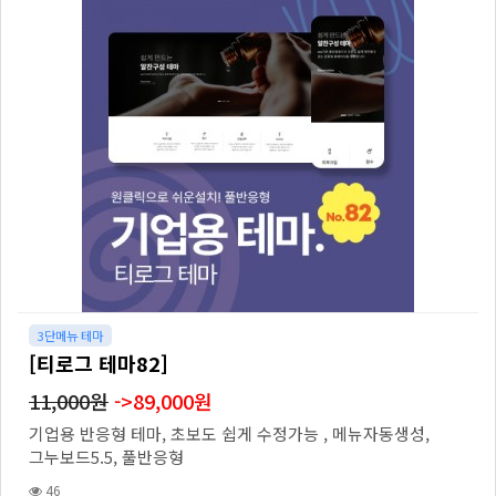
3단메뉴 테마
[티로그 테마82]
11,000원
->89,000원
기업용 반응형 테마, 초보도 쉽게 수정가능 , 메뉴자동생성,
그누보드5.5, 풀반응형
46