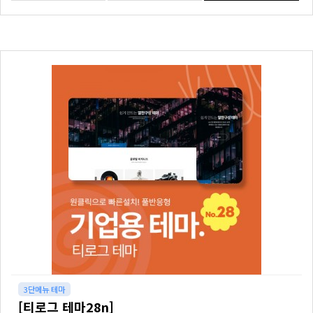
3단메뉴 테마
[티로그 테마28n]