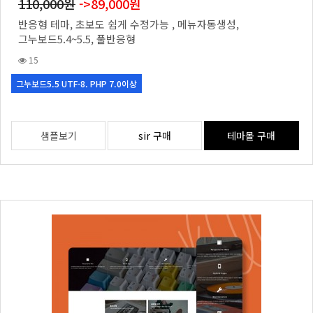
110,000원
->89,000원
반응형 테마, 초보도 쉽게 수정가능 , 메뉴자동생성,
그누보드5.4~5.5, 풀반응형
15
그누보드5.5 UTF-8. PHP 7.0이상
샘플보기
sir 구매
테마몰 구매