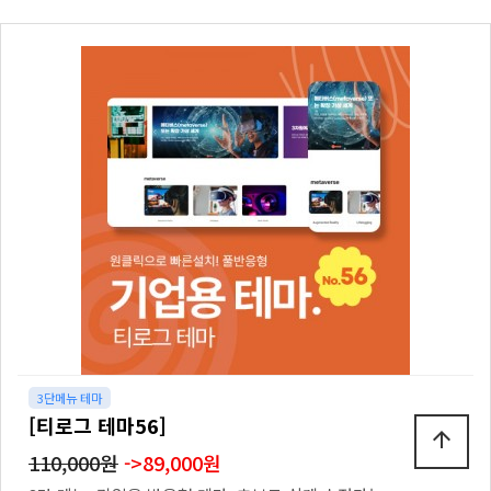
3단메뉴 테마
[티로그 테마56]
arrow_upward
110,000원
->89,000원