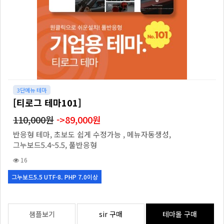
3단메뉴 테마
[티로그 테마101]
110,000원
->89,000원
반응형 테마, 초보도 쉽게 수정가능 , 메뉴자동생성,
그누보드5.4~5.5, 풀반응형
16
그누보드5.5 UTF-8. PHP 7.0이상
샘플보기
sir 구매
테마몰 구매