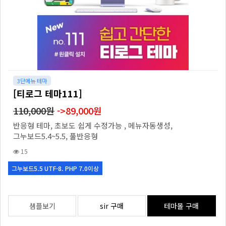
3단메뉴 테마
[티로그 테마111]
110,000원
->89,000원
반응형 테마, 초보도 쉽게 수정가능 , 메뉴자동생성,
그누보드5.4~5.5, 풀반응형
15
그누보드5.5 UTF-8. PHP 7.0이상
샘플보기
sir 구매
테마몰 구매